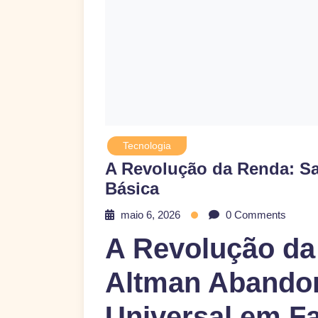
Tecnologia
A Revolução da Renda: S
Básica
maio 6, 2026
0 Comments
A Revolução d
Altman Abando
Universal em F