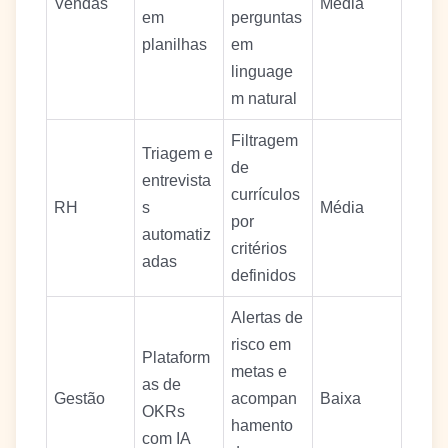
Vendas
Média
em
perguntas
planilhas
em
linguage
m natural
Filtragem
Triagem e
de
entrevista
currículos
RH
s
Média
por
automatiz
critérios
adas
definidos
Alertas de
risco em
Plataform
metas e
as de
Gestão
acompan
Baixa
OKRs
hamento
com IA