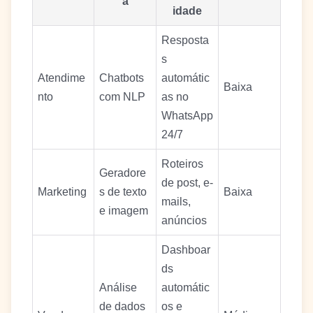
a
idade
Resposta
s
Atendime
Chatbots
automátic
Baixa
nto
com NLP
as no
WhatsApp
24/7
Roteiros
Geradore
de post, e-
Marketing
s de texto
Baixa
mails,
e imagem
anúncios
Dashboar
ds
Análise
automátic
de dados
os e