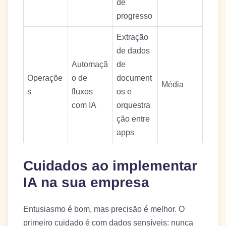
de
progresso
Extração
de dados
Automaçã
de
Operaçõe
o de
document
Média
s
fluxos
os e
com IA
orquestra
ção entre
apps
Cuidados ao implementar
IA na sua empresa
Entusiasmo é bom, mas precisão é melhor. O
primeiro cuidado é com dados sensíveis: nunca