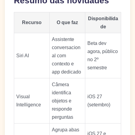
Resumo das novidades
Disponibilida
Recurso
O que faz
de
Assistente
Beta dev
conversacion
agora, público
Siri AI
al com
no 2º
contexto e
semestre
app dedicado
Câmera
identifica
Visual
iOS 27
objetos e
Intelligence
(setembro)
responde
perguntas
Agrupa abas
iOS 27 e