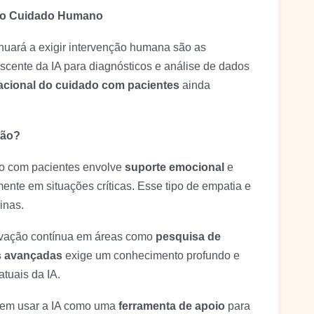
a do Cuidado Humano
inuará a exigir intervenção humana são as
escente da IA para diagnósticos e análise de dados
acional do cuidado com pacientes
ainda
ção?
ão com pacientes envolve
suporte emocional
e
nte em situações críticas. Esse tipo de empatia e
inas.
vação contínua em áreas como
pesquisa de
s avançadas
exige um conhecimento profundo e
tuais da IA.
odem usar a IA como uma
ferramenta de apoio
para