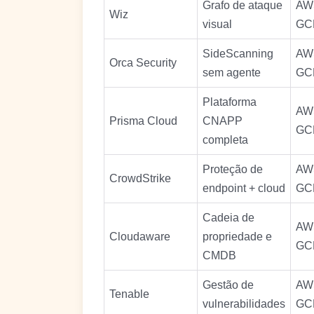
Grafo de ataque
AWS
Wiz
visual
GC
SideScanning
AWS
Orca Security
sem agente
GC
Plataforma
AWS
Prisma Cloud
CNAPP
GCP
completa
Proteção de
AWS
CrowdStrike
endpoint + cloud
GC
Cadeia de
AWS
Cloudaware
propriedade e
GCP
CMDB
Gestão de
AWS
Tenable
vulnerabilidades
GC