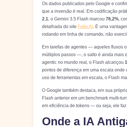
Os dados publicados pelo Google e confi
que a inversão é real. Em codificação prát
2.1
, o Gemini 3.5 Flash marcou
76,2%
, co
detalhada do site
Fello AI
. É uma vantag
rodando em linha de comando, não exercíc
Em tarefas de agentes — aqueles fluxos o
múltiplos passos —, o salto é ainda mais
agentic no mundo real, o Flash alcançou
1
pontos de diferença em uma escala onde 
uso de ferramentas em escala, o Flash ma
O Google também destaca, em sua própria
Flash anterior em um benchmark multi-tu
em eficiência de tokens — ou seja, ele f
Onde a IA Anti