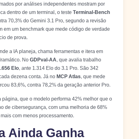
rmados por análises independentes mostram por
ica dentro de um terminal, o teste
Terminal-Bench
ntra 70,3% do Gemini 3.1 Pro, segundo a revisão
em em um benchmark que mede código de verdade
io de prova.
nde a IA planeja, chama ferramentas e itera em
 dramático. No
GDPval-AA
, que avalia trabalho
.656 Elo
, ante 1.314 Elo do 3.1 Pro. São 342
cada dezena conta. Já no
MCP Atlas
, que mede
rcou 83,6%, contra 78,2% da geração anterior Pro.
 página, que o modelo performa 42% melhor que o
rno de cibersegurança, com uma melhoria de 68%
az mais com menos processamento.
ga Ainda Ganha