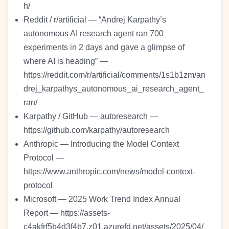
h/
Reddit / r/artificial — “Andrej Karpathy’s
autonomous AI research agent ran 700
experiments in 2 days and gave a glimpse of
where AI is heading” —
https://reddit.com/r/artificial/comments/1s1b1zm/an
drej_karpathys_autonomous_ai_research_agent_
ran/
Karpathy / GitHub — autoresearch —
https://github.com/karpathy/autoresearch
Anthropic — Introducing the Model Context
Protocol —
https://www.anthropic.com/news/model-context-
protocol
Microsoft — 2025 Work Trend Index Annual
Report — https://assets-
c4akfrf5b4d3f4b7.z01.azurefd.net/assets/2025/04/