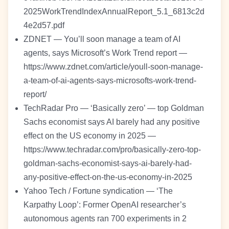
2025WorkTrendIndexAnnualReport_5.1_6813c2d
4e2d57.pdf
ZDNET — You’ll soon manage a team of AI
agents, says Microsoft’s Work Trend report —
https://www.zdnet.com/article/youll-soon-manage-
a-team-of-ai-agents-says-microsofts-work-trend-
report/
TechRadar Pro — ‘Basically zero’ — top Goldman
Sachs economist says AI barely had any positive
effect on the US economy in 2025 —
https://www.techradar.com/pro/basically-zero-top-
goldman-sachs-economist-says-ai-barely-had-
any-positive-effect-on-the-us-economy-in-2025
Yahoo Tech / Fortune syndication — ‘The
Karpathy Loop’: Former OpenAI researcher’s
autonomous agents ran 700 experiments in 2