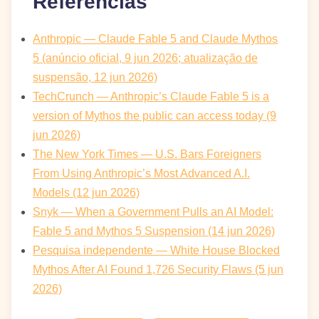
Referências
Anthropic — Claude Fable 5 and Claude Mythos
5 (anúncio oficial, 9 jun 2026; atualização de
suspensão, 12 jun 2026)
TechCrunch — Anthropic’s Claude Fable 5 is a
version of Mythos the public can access today (9
jun 2026)
The New York Times — U.S. Bars Foreigners
From Using Anthropic’s Most Advanced A.I.
Models (12 jun 2026)
Snyk — When a Government Pulls an AI Model:
Fable 5 and Mythos 5 Suspension (14 jun 2026)
Pesquisa independente — White House Blocked
Mythos After AI Found 1,726 Security Flaws (5 jun
2026)